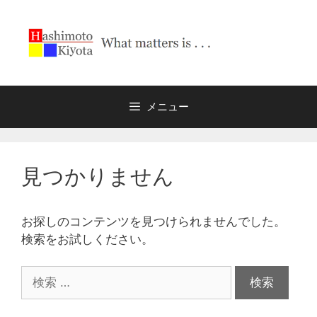
コ
ン
テ
ン
ツ
へ
メニュー
ス
キ
ッ
プ
見つかりません
お探しのコンテンツを見つけられませんでした。
検索をお試しください。
検
索: